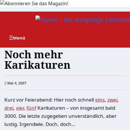
Zum
Inhalt
springen
Noch mehr
Karikaturen
Mai 4, 2007
Kurz vor Feierabend: Hier noch schnell
eins
,
zwei
,
drei
,
vier
,
fünf
Karikaturen – von insgesamt bald
3000. Die letzte zugegeben unverständlich, aber
lustig. Irgendwie. Doch, doch…