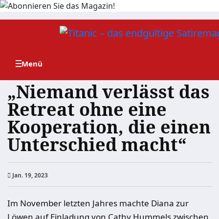
Zum
Inhalt
springen
„Niemand verlässt das
Retreat ohne eine
Kooperation, die einen
Unterschied macht“
Jan. 19, 2023
Im November letzten Jahres machte Diana zur
Löwen auf Einladung von Cathy Hummels zwischen