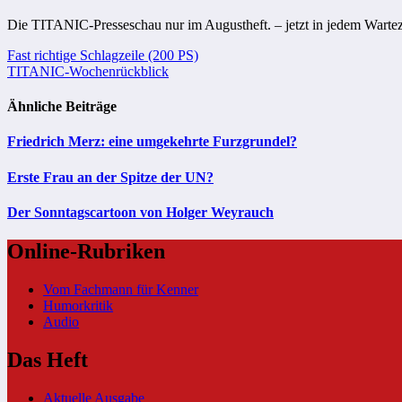
Die TITANIC-Presseschau nur im Augustheft. – jetzt in jedem Warte
Beitragsnavigation
Fast richtige Schlagzeile (200 PS)
TITANIC-Wochenrückblick
Ähnliche Beiträge
Friedrich Merz: eine umgekehrte Furzgrundel?
Erste Frau an der Spitze der UN?
Der Sonntagscartoon von Holger Weyrauch
Online-Rubriken
Vom Fachmann für Kenner
Humorkritik
Audio
Das Heft
Aktuelle Ausgabe