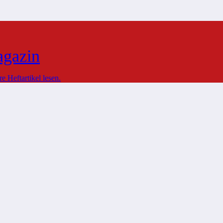
agazin
 Heftartikel lesen.