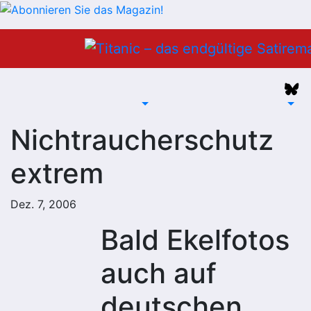
Zum
Inhalt
springen
Nichtraucherschutz
extrem
Dez. 7, 2006
Bald Ekelfotos
auch auf
deutschen