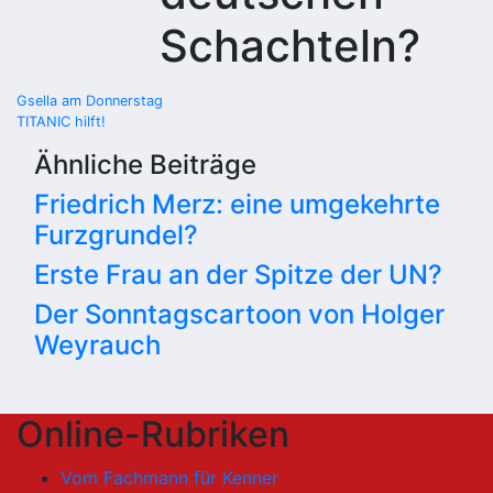
Schachteln?
Beitragsnavigation
Gsella am Donnerstag
TITANIC hilft!
Ähnliche Beiträge
Friedrich Merz: eine umgekehrte
Furzgrundel?
Erste Frau an der Spitze der UN?
Der Sonntagscartoon von Holger
Weyrauch
Online-Rubriken
Vom Fachmann für Kenner