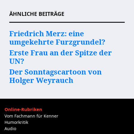
Beitragsnavigation
ÄHNLICHE BEITRÄGE
Friedrich Merz: eine
umgekehrte Furzgrundel?
Erste Frau an der Spitze der
UN?
Der Sonntagscartoon von
Holger Weyrauch
Online-Rubriken
Vom Fachmann für Kenner
Humorkritik
Audio