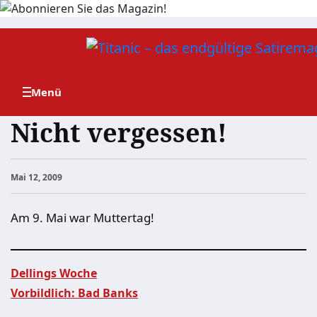
Zum
Inhalt
springen
Nicht vergessen!
Mai 12, 2009
Am 9. Mai war Muttertag!
Dellings Woche
Vorbildlich: Bad Banks