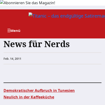
Zum
Inhalt
springen
News für Nerds
Feb. 14, 2011
Demokratischer Aufbruch in Tunesien
Neulich in der Kaffeeküche