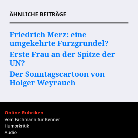
Beitragsnavigation
ÄHNLICHE BEITRÄGE
Friedrich Merz: eine
umgekehrte Furzgrundel?
Erste Frau an der Spitze der
UN?
Der Sonntagscartoon von
Holger Weyrauch
Online-Rubriken
Vom Fachmann für Kenner
Humorkritik
Audio