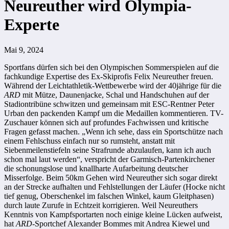
Neureuther wird Olympia-
Experte
Mai 9, 2024
Sportfans dürfen sich bei den Olympischen Sommerspielen auf die
fachkundige Expertise des Ex-Skiprofis Felix Neureuther freuen.
Während der Leichtathletik-Wettbewerbe wird der 40jährige für die
ARD
mit Mütze, Daunenjacke, Schal und Handschuhen auf der
Stadiontribüne schwitzen und gemeinsam mit ESC-Rentner Peter
Urban den packenden Kampf um die Medaillen kommentieren. TV-
Zuschauer können sich auf profundes Fachwissen und kritische
Fragen gefasst machen. „Wenn ich sehe, dass ein Sportschütze nach
einem Fehlschuss einfach nur so rumsteht, anstatt mit
Siebenmeilenstiefeln seine Strafrunde abzulaufen, kann ich auch
schon mal laut werden“, verspricht der Garmisch-Partenkirchener
die schonungslose und knallharte Aufarbeitung deutscher
Misserfolge. Beim 50km Gehen wird Neureuther sich sogar direkt
an der Strecke aufhalten und Fehlstellungen der Läufer (Hocke nicht
tief genug, Oberschenkel im falschen Winkel, kaum Gleitphasen)
durch laute Zurufe in Echtzeit korrigieren. Weil Neureuthers
Kenntnis von Kampfsportarten noch einige kleine Lücken aufweist,
hat
ARD
-Sportchef Alexander Bommes mit Andrea Kiewel und