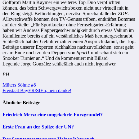
Golfprofi Martin Kaymer ein weiteres Top-Duo verpflichten
können, das beim Schwergewichtsboxen nicht nur virtuell mit in
den Ring steigt. Befürchtungen, nervöse Sprechanfälle der
ZDF
-
Allzweckwaffe könnten den TV-Genuss trüben, entkräftet Bommes
auf der Stelle: „Für Sportkucker ohne Fernsehgarten-Erfahrung
haben wir Andreas Plappergeschwindigkeit durch etwas Valium im
Kamillentee bereits auf ein verständliches Maß heruntergeschraubt.
Schließlich hat der Gebührenzahler einen Anspruch darauf, die Top-
Beiträge unserer Experten rückhaltlos nachzuvollziehen, sonst geht
er am Ende noch zu den Deppen von
Sport1
und schaut sich ein
Snooker-Turnier an.“ Und da kommentiert mit Billard-
Legende Jorge González schließlich auch nicht irgendwer.
PH
Beitragsnavigation
Müters Söhne #5
Freistaat BayER/SIEn, nein danke!
Ähnliche Beiträge
Friedrich Merz: eine umgekehrte Furzgrundel?
Erste Frau an der Spitze der UN?