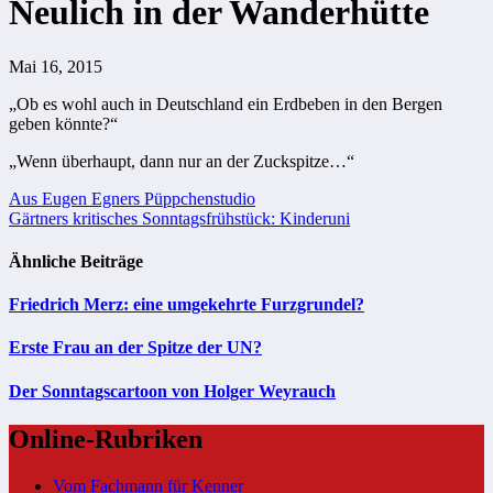
Neulich in der Wanderhütte
Mai 16, 2015
„Ob es wohl auch in Deutschland ein Erdbeben in den Bergen
geben könnte?“
„Wenn überhaupt, dann nur an der Zuckspitze…“
Beitragsnavigation
Aus Eugen Egners Püppchenstudio
Gärtners kritisches Sonntagsfrühstück: Kinderuni
Ähnliche Beiträge
Friedrich Merz: eine umgekehrte Furzgrundel?
Erste Frau an der Spitze der UN?
Der Sonntagscartoon von Holger Weyrauch
Online-Rubriken
Vom Fachmann für Kenner