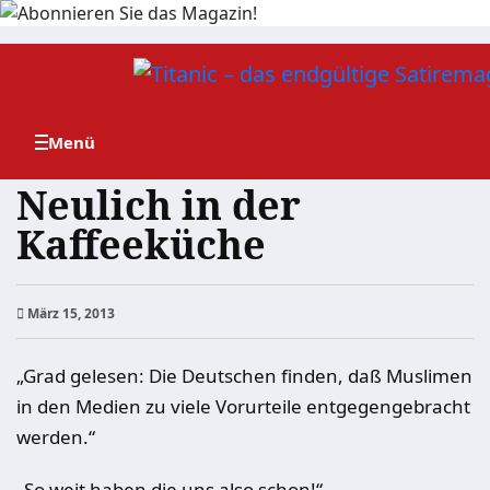
Zum
Inhalt
springen
Neulich in der
Kaffeeküche
März 15, 2013
„Grad gelesen: Die Deutschen finden, daß Muslimen
in den Medien zu viele Vorurteile entgegengebracht
werden.“
„So weit haben die uns also schon!“