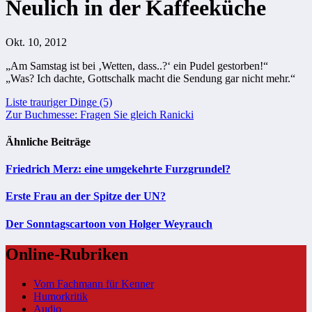
Neulich in der Kaffeeküche
Okt. 10, 2012
„Am Samstag ist bei ‚Wetten, dass..?‘ ein Pudel gestorben!“
„Was? Ich dachte, Gottschalk macht die Sendung gar nicht mehr.“
Beitragsnavigation
Liste trauriger Dinge (5)
Zur Buchmesse: Fragen Sie gleich Ranicki
Ähnliche Beiträge
Friedrich Merz: eine umgekehrte Furzgrundel?
Erste Frau an der Spitze der UN?
Der Sonntagscartoon von Holger Weyrauch
Online-Rubriken
Vom Fachmann für Kenner
Humorkritik
Audio