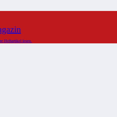
agazin
 Heftartikel lesen.