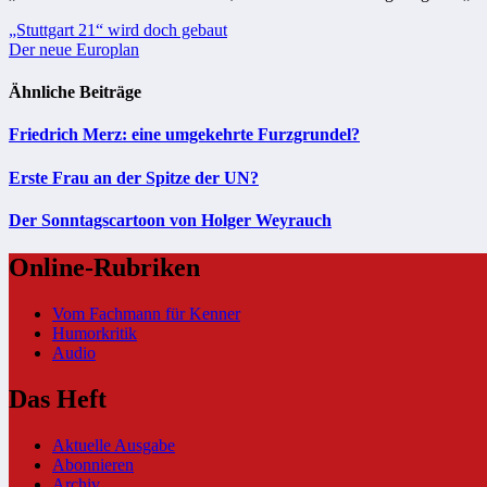
Beitragsnavigation
„Stuttgart 21“ wird doch gebaut
Der neue Europlan
Ähnliche Beiträge
Friedrich Merz: eine umgekehrte Furzgrundel?
Erste Frau an der Spitze der UN?
Der Sonntagscartoon von Holger Weyrauch
Online-Rubriken
Vom Fachmann für Kenner
Humorkritik
Audio
Das Heft
Aktuelle Ausgabe
Abonnieren
Archiv