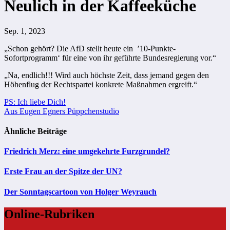
Neulich in der Kaffeeküche
Sep. 1, 2023
„Schon gehört? Die AfD stellt heute ein ’10-Punkte-
Sofortprogramm‘ für eine von ihr geführte Bundesregierung vor.“
„Na, endlich!!! Wird auch höchste Zeit, dass jemand gegen den
Höhenflug der Rechtspartei konkrete Maßnahmen ergreift.“
Beitragsnavigation
PS: Ich liebe Dich!
Aus Eugen Egners Püppchenstudio
Ähnliche Beiträge
Friedrich Merz: eine umgekehrte Furzgrundel?
Erste Frau an der Spitze der UN?
Der Sonntagscartoon von Holger Weyrauch
Online-Rubriken