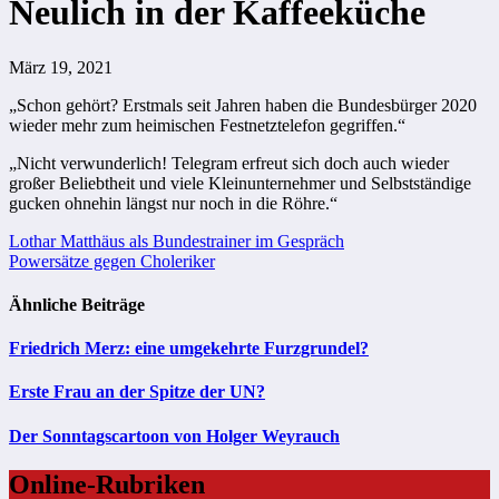
Neulich in der Kaffeeküche
März 19, 2021
„Schon gehört? Erstmals seit Jahren haben die Bundesbürger 2020
wieder mehr zum heimischen Festnetztelefon gegriffen.“
„Nicht verwunderlich! Telegram erfreut sich doch auch wieder
großer Beliebtheit und viele Kleinunternehmer und Selbstständige
gucken ohnehin längst nur noch in die Röhre.“
Beitragsnavigation
Lothar Matthäus als Bundestrainer im Gespräch
Powersätze gegen Choleriker
Ähnliche Beiträge
Friedrich Merz: eine umgekehrte Furzgrundel?
Erste Frau an der Spitze der UN?
Der Sonntagscartoon von Holger Weyrauch
Online-Rubriken