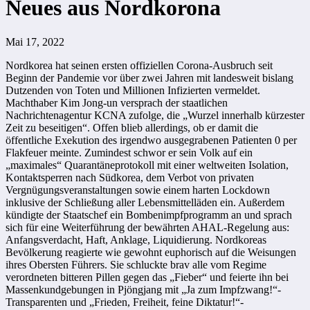
Neues aus Nordkorona
Mai 17, 2022
Nordkorea hat seinen ersten offiziellen Corona-Ausbruch seit
Beginn der Pandemie vor über zwei Jahren mit landesweit bislang
Dutzenden von Toten und Millionen Infizierten vermeldet.
Machthaber Kim Jong-un versprach der staatlichen
Nachrichtenagentur KCNA zufolge, die „Wurzel innerhalb kürzester
Zeit zu beseitigen“. Offen blieb allerdings, ob er damit die
öffentliche Exekution des irgendwo ausgegrabenen Patienten 0 per
Flakfeuer meinte. Zumindest schwor er sein Volk auf ein
„maximales“ Quarantäneprotokoll mit einer weltweiten Isolation,
Kontaktsperren nach Südkorea, dem Verbot von privaten
Vergnügungsveranstaltungen sowie einem harten Lockdown
inklusive der Schließung aller Lebensmittelläden ein. Außerdem
kündigte der Staatschef ein Bombenimpfprogramm an und sprach
sich für eine Weiterführung der bewährten AHAL-Regelung aus:
Anfangsverdacht, Haft, Anklage, Liquidierung. Nordkoreas
Bevölkerung reagierte wie gewohnt euphorisch auf die Weisungen
ihres Obersten Führers. Sie schluckte brav alle vom Regime
verordneten bitteren Pillen gegen das „Fieber“ und feierte ihn bei
Massenkundgebungen in Pjöngjang mit „Ja zum Impfzwang!“-
Transparenten und „Frieden, Freiheit, feine Diktatur!“-