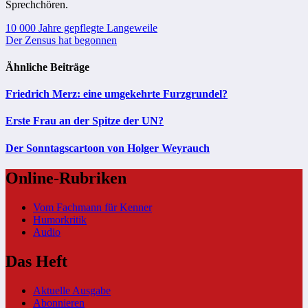
Sprechchören.
Beitragsnavigation
10 000 Jahre gepflegte Langeweile
Der Zensus hat begonnen
Ähnliche Beiträge
Friedrich Merz: eine umgekehrte Furzgrundel?
Erste Frau an der Spitze der UN?
Der Sonntagscartoon von Holger Weyrauch
Online-Rubriken
Vom Fachmann für Kenner
Humorkritik
Audio
Das Heft
Aktuelle Ausgabe
Abonnieren