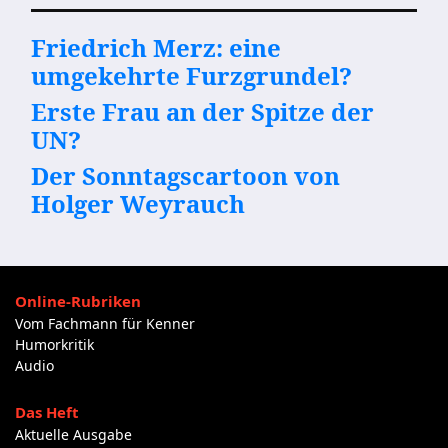
Friedrich Merz: eine
umgekehrte Furzgrundel?
Erste Frau an der Spitze der
UN?
Der Sonntagscartoon von
Holger Weyrauch
Online-Rubriken
Vom Fachmann für Kenner
Humorkritik
Audio
Das Heft
Aktuelle Ausgabe