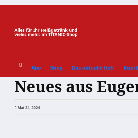
Zum
Inhalt
springen
Alles für Ihr Heißgetränk und
vieles mehr: im TITANIC-Shop
Abo
Shop
Das aktuelle Heft
Rubri
Neues aus Euge
Mai 24, 2024