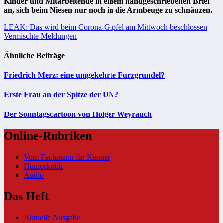
Kinder und Mitarbeitende in einem handgeschriebenen Brief
an, sich beim Niesen nur noch in die Armbeuge zu schnäuzen.
Beitragsnavigation
LEAK: Das wird beim Corona-Gipfel am Mittwoch beschlossen
Vermischte Meldungen
Ähnliche Beiträge
Friedrich Merz: eine umgekehrte Furzgrundel?
Erste Frau an der Spitze der UN?
Der Sonntagscartoon von Holger Weyrauch
Online-Rubriken
Vom Fachmann für Kenner
Humorkritik
Audio
Das Heft
Aktuelle Ausgabe