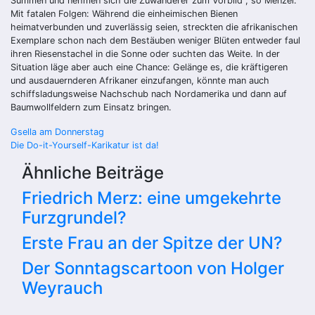
Summen und nehmen sich die Zuwanderer zum Vorbild“, so Menzel.
Mit fatalen Folgen: Während die einheimischen Bienen
heimatverbunden und zuverlässig seien, streckten die afrikanischen
Exemplare schon nach dem Bestäuben weniger Blüten entweder faul
ihren Riesenstachel in die Sonne oder suchten das Weite. In der
Situation läge aber auch eine Chance: Gelänge es, die kräftigeren
und ausdauernderen Afrikaner einzufangen, könnte man auch
schiffsladungsweise Nachschub nach Nordamerika und dann auf
Baumwollfeldern zum Einsatz bringen.
Beitragsnavigation
Gsella am Donnerstag
Die Do-it-Yourself-Karikatur ist da!
Ähnliche Beiträge
Friedrich Merz: eine umgekehrte
Furzgrundel?
Erste Frau an der Spitze der UN?
Der Sonntagscartoon von Holger
Weyrauch