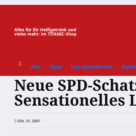
Zum
Inhalt
springen
Alles für Ihr Heißgetränk und
vieles mehr: im TITANIC-Shop
Abo
Shop
Das aktuelle Heft
Rubri
Neue SPD-Schat
Sensationelles 
Okt. 31, 2007