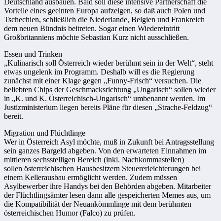
Deutschland ausbauen. Bald soll diese intensive Partnerschaft die
Vorteile eines geeinten Europa aufzeigen, so daß auch Polen und
Tschechien, schließlich die Niederlande, Belgien und Frankreich
dem neuen Bündnis beitreten. Sogar einen Wiedereintritt
Großbritanniens möchte Sebastian Kurz nicht ausschließen.
Essen und Trinken
„Kulinarisch soll Österreich wieder berühmt sein in der Welt“, steht
etwas ungelenk im Programm. Deshalb will es die Regierung
zunächst mit einer Klage gegen „Funny-Frisch“ versuchen. Die
beliebten Chips der Geschmacksrichtung „Ungarisch“ sollen wieder
in „K. und K. Österreichisch-Ungarisch“ umbenannt werden. Im
Justizministerium liegen bereits Pläne für diesen „Strache-Feldzug“
bereit.
Migration und Flüchtlinge
Wer in Österreich Asyl möchte, muß in Zukunft bei Antragsstellung
sein ganzes Bargeld abgeben. Von den erwarteten Einnahmen im
mittleren sechsstelligen Bereich (inkl. Nachkommastellen)
sollen österreichischen Hausbesitzern Steuererleichterungen bei
einem Kellerausbau ermöglicht werden. Zudem müssen
Asylbewerber ihre Handys bei den Behörden abgeben. Mitarbeiter
der Flüchtlingsämter lesen dann alle gespeicherten Memes aus, um
die Kompatibilität der Neuankömmlinge mit dem berühmten
österreichischen Humor (Falco) zu prüfen.