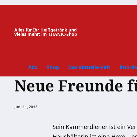
Zum
Inhalt
springen
Alles für Ihr Heißgetränk und
vieles mehr: im TITANIC-Shop
Abo
Shop
Das aktuelle Heft
Rubrik
Neue Freunde f
Juni 11, 2012
Sein Kammerdiener ist ein Verr
Haushälterin ist eine Hexe – 