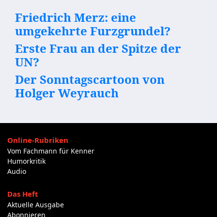
Friedrich Merz: eine
umgekehrte Furzgrundel?
Erste Frau an der Spitze der
UN?
Der Sonntagscartoon von
Holger Weyrauch
Online-Rubriken
Vom Fachmann für Kenner
Humorkritik
Audio
Das Heft
Aktuelle Ausgabe
Abonnieren