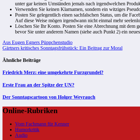
unter gar keinen Umständen jemals nach irgendwelchen Produkt
Verwenden Sie keinen Klarnamen, sondern ein witziges Pseudon
Posten Sie gelegentlich einen sachfalschen Status, um die Fac
Auf diese Weise mögen irgendwann nicht einmal mehr seelenlose
Löschen Sie Ihr Konto. Posten Sie eine Abrechnung mit dem g
bevor Sie unter anderem Namen (siehe auch Punkt 2) ein neues 
Beitragsnavigation
Aus Eugen Egners Püppchenstudio
Gärtners kritisches Sonntagsfrühstück: Ein Beitrag zur Moral
Ähnliche Beiträge
Friedrich Merz: eine umgekehrte Furzgrundel?
Erste Frau an der Spitze der UN?
Der Sonntagscartoon von Holger Weyrauch
Online-Rubriken
Vom Fachmann für Kenner
Humorkritik
Audio