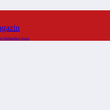
agazin
 Heftartikel lesen.