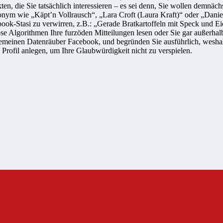
en, die Sie tatsächlich interessieren – es sei denn, Sie wollen demnä
ym wie „Käpt’n Vollrausch“, „Lara Croft (Laura Kraft)“ oder „Daniel 
ebook-Stasi zu verwirren, z.B.: „Gerade Bratkartoffeln mit Speck und E
 Algorithmen Ihre furzöden Mitteilungen lesen oder Sie gar außerhalb
emeinen Datenräuber Facebook, und begründen Sie ausführlich, weshal
Profil anlegen, um Ihre Glaubwürdigkeit nicht zu verspielen.