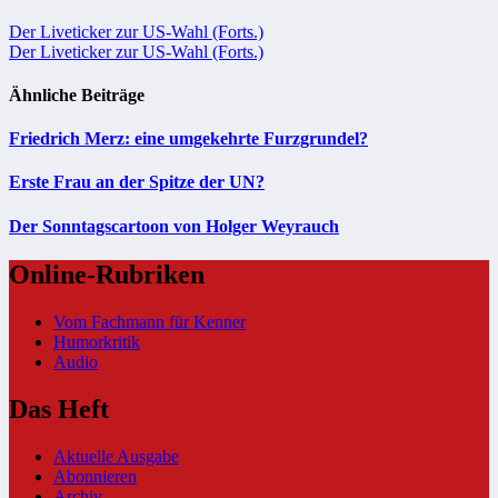
Beitragsnavigation
Der Liveticker zur US-Wahl (Forts.)
Der Liveticker zur US-Wahl (Forts.)
Ähnliche Beiträge
Friedrich Merz: eine umgekehrte Furzgrundel?
Erste Frau an der Spitze der UN?
Der Sonntagscartoon von Holger Weyrauch
Online-Rubriken
Vom Fachmann für Kenner
Humorkritik
Audio
Das Heft
Aktuelle Ausgabe
Abonnieren
Archiv