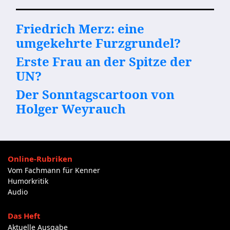
Friedrich Merz: eine
umgekehrte Furzgrundel?
Erste Frau an der Spitze der
UN?
Der Sonntagscartoon von
Holger Weyrauch
Online-Rubriken
Vom Fachmann für Kenner
Humorkritik
Audio
Das Heft
Aktuelle Ausgabe