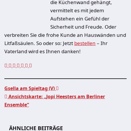
die Küchenwand gehängt,
vermittelt es mit jedem
Aufstehen ein Gefühl der
Sicherheit und Freude. Oder
verbreiten Sie die frohe Kunde an Hauswänden und
Litfaßsäulen. So oder so: Jetzt
bestellen
– Ihr
Vaterland wird es Ihnen danken!
Gsella am Spieltag (V)
Ansichtskarte: „Jopi Heesters am Berliner
Beitragsnavigation
Ensemble“
ÄHNLICHE BEITRÄGE