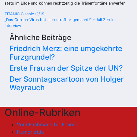
stets im Bilde und können rechtzeitig die Tränenfontäne anwerfen.
Beitragsnavigation
TITANIC Classic (1/19)
„Das Corona-Virus hat sich strafbar gemacht!“ – Juli Zeh im
Interview
Ähnliche Beiträge
Friedrich Merz: eine umgekehrte
Furzgrundel?
Erste Frau an der Spitze der UN?
Der Sonntagscartoon von Holger
Weyrauch
Online-Rubriken
Vom Fachmann für Kenner
Humorkritik