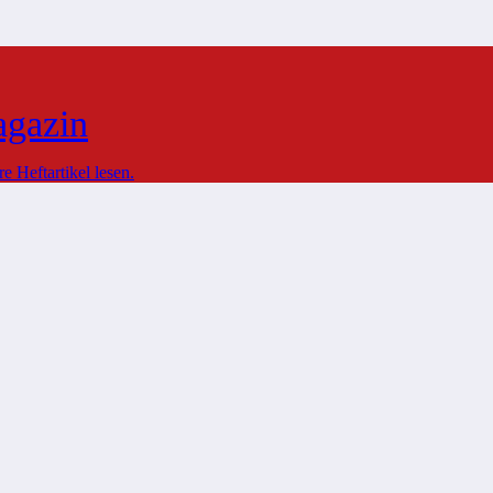
agazin
 Heftartikel lesen.