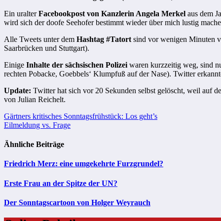
Ein uralter
Facebookpost von Kanzlerin Angela Merkel
aus dem Jah
wird sich der doofe Seehofer bestimmt wieder über mich lustig mache
Alle Tweets unter dem
Hashtag #Tatort
sind vor wenigen Minuten v
Saarbrücken und Stuttgart).
Einige
Inhalte der sächsischen Polizei
waren kurzzeitig weg, sind nun
rechten Pobacke, Goebbels‘ Klumpfuß auf der Nase). Twitter erkannte 
Update:
Twitter hat sich vor 20 Sekunden selbst gelöscht, weil auf d
von Julian Reichelt.
Beitragsnavigation
Gärtners kritisches Sonntagsfrühstück: Los geht’s
Eilmeldung vs. Frage
Ähnliche Beiträge
Friedrich Merz: eine umgekehrte Furzgrundel?
Erste Frau an der Spitze der UN?
Der Sonntagscartoon von Holger Weyrauch