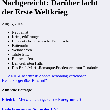
Nachgereicht: Darüber lacht
der Erste Weltkrieg
Aug. 5, 2014
Neutralität
Kriegserklärungen
Die deutsch-französische Freundschaft
Rattenurin
Weihnachten
Triple-Ente
Buntschießen
Den Gefreiten Hitler
Das Erich-Maria-Remarque-Friedenszentrum Osnabrück
Beitragsnavigation
TITANIC-Gnadenfrist: Abopreiserhöhung verschoben
Keine Flieger über Rußland?
Ähnliche Beiträge
Friedrich Merz: eine umgekehrte Furzgrundel?
Erste Frau an der Spitze der UN?