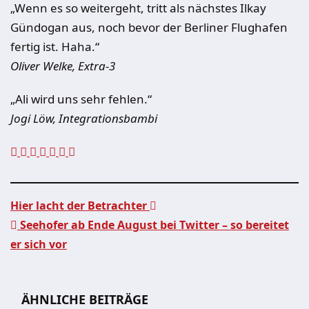
„Wenn es so weitergeht, tritt als nächstes Ilkay
Gündogan aus, noch bevor der Berliner Flughafen
fertig ist. Haha.“
Oliver Welke, Extra-3
„Ali wird uns sehr fehlen.“
Jogi Löw, Integrationsbambi
Hier lacht der Betrachter
Seehofer ab Ende August bei Twitter – so bereitet
Beitragsnavigation
er sich vor
ÄHNLICHE BEITRÄGE