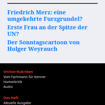
Friedrich Merz: eine
umgekehrte Furzgrundel?
Erste Frau an der Spitze der
UN?
Der Sonntagscartoon von
Holger Weyrauch
Online-Rubriken
Vom Fachmann für Kenner
Humorkritik
Audio
Das Heft
Aktuelle Ausgabe