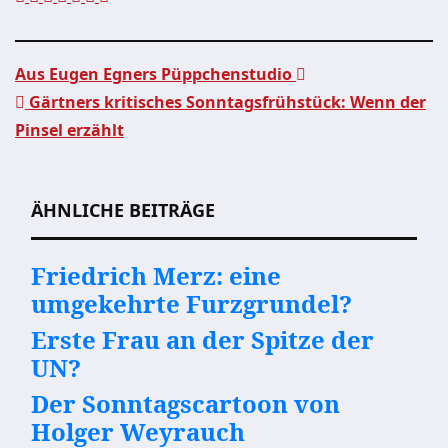
Aus Eugen Egners Püppchenstudio
Gärtners kritisches Sonntagsfrühstück: Wenn der
Beitragsnavigation
Pinsel erzählt
ÄHNLICHE BEITRÄGE
Friedrich Merz: eine
umgekehrte Furzgrundel?
Erste Frau an der Spitze der
UN?
Der Sonntagscartoon von
Holger Weyrauch