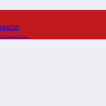
agazin
 Heftartikel lesen.