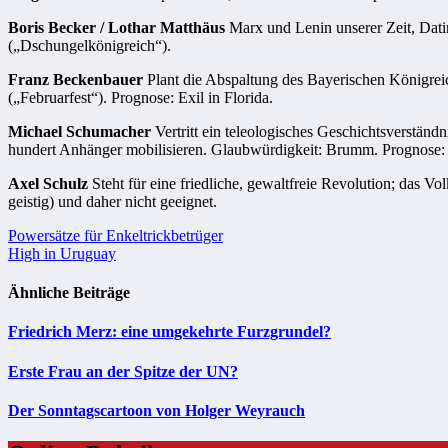
Boris Becker / Lothar Matthäus
Marx und Lenin unserer Zeit, Dati
(„Dschungelkönigreich“).
Franz Beckenbauer
Plant die Abspaltung des Bayerischen Königrei
(„Februarfest“). Prognose: Exil in Florida.
Michael Schumacher
Vertritt ein teleologisches Geschichtsverständ
hundert Anhänger mobilisieren. Glaubwürdigkeit: Brumm. Prognose
Axel Schulz
Steht für eine friedliche, gewaltfreie Revolution; das 
geistig) und daher nicht geeignet.
Beitragsnavigation
Powersätze für Enkeltrickbetrüger
High in Uruguay
Ähnliche Beiträge
Friedrich Merz: eine umgekehrte Furzgrundel?
Erste Frau an der Spitze der UN?
Der Sonntagscartoon von Holger Weyrauch