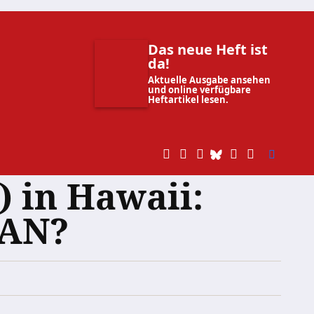
Das neue Heft ist
da!
Aktuelle Ausgabe ansehen
und online verfügbare
Heftartikel lesen.
 in Hawaii:
MAN?