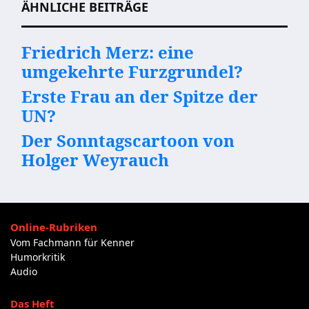
ÄHNLICHE BEITRÄGE
Friedrich Merz: eine
umgekehrte Furzgrundel?
Erste Frau an der Spitze der
UN?
Der Sonntagscartoon von
Holger Weyrauch
Online-Rubriken
Vom Fachmann für Kenner
Humorkritik
Audio
Das Heft