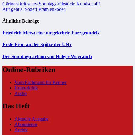
Beitragsnavigation
Gärtners kritisches Sonntagsfrühstück: Kundschaft!
Auf geht’s, Söder! Prämienköder!
Ähnliche Beiträge
Friedrich Merz: eine umgekehrte Furzgrundel?
Erste Frau an der Spitze der UN?
Der Sonntagscartoon von Holger Weyrauch
Online-Rubriken
Vom Fachmann für Kenner
Humorkritik
Audio
Das Heft
Aktuelle Ausgabe
Abonnieren
Archiv