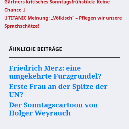
Gärtners kritisches Sonntagsfrühstück: Keine
Chance
Beitragsnavigation
TITANIC Meinung: „Völkisch“ – Pflegen wir unsere
Sprachschätze!
ÄHNLICHE BEITRÄGE
Friedrich Merz: eine
umgekehrte Furzgrundel?
Erste Frau an der Spitze der
UN?
Der Sonntagscartoon von
Holger Weyrauch