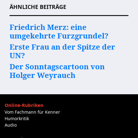
ÄHNLICHE BEITRÄGE
Friedrich Merz: eine
umgekehrte Furzgrundel?
Erste Frau an der Spitze der
UN?
Der Sonntagscartoon von
Holger Weyrauch
Online-Rubriken
Vom Fachmann für Kenner
Humorkritik
Audio