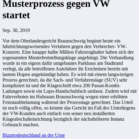
Musterprozess gegen VW
startet
Sep. 30, 2019
Vor dem Oberlandesgericht Braunschweig beginnt heute ein
fahrtrichtungsweisendes Verfahren gegen den
Verbrecher-
VW-
Konzern. Eine knappe halbe Million Fahrzeughalter haben sich der
sogenannten Musterfeststellungsklage angehängt. Die Verhandlung
wurde in ein eigens dafür umgebautes Parkhaus am Stadtrand
verlegt, da alle betroffenen Autofahrer ihr Erscheinen bereits mit
lautem Hupen angekündigt haben. Es wird mit einem langwierigen
Prozess gerechnet, da die Sach- und Verfahrenslage (SUV) sehr
kompliziert ist und die Klageschrift etwa 200 Passat-Kombi-
Ladungen sowie ein Lupo-Handschuhfach umfasst. Zudem wird mit
Fahrverboten im Hubraum Braunschweig wegen einer erhöhten
Feinstaubbelastung während der Prozesstage gerechnet. Das Urteil
ist noch völlig offen, so könnte das Gericht im Fall des Unterliegens
der VW-Kunden auch einfach von seiner neu installierten
Klageabschalteinrichtung bezüglich der nächsthöheren Instanz
Gebrauch machen.
Beitragsnavigation
Bizarrodeutschland an der Urne