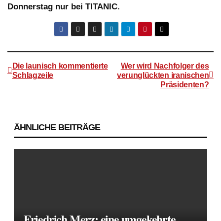
Donnerstag nur bei TITANIC.
Die launisch kommentierte
Wer wird Nachfolger des
Schlagzeile
verunglückten iranischen
Präsidenten?
Beitragsnavigation
ÄHNLICHE BEITRÄGE
Friedrich Merz: eine umgekehrte