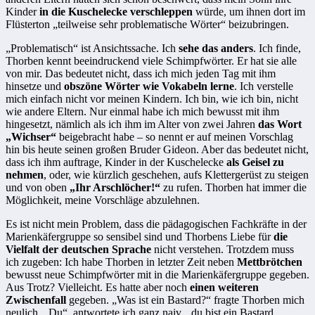
Kinder
in die Kuschelecke verschleppen
würde, um ihnen dort im
Flüsterton „teilweise sehr problematische Wörter“ beizubringen.
„Problematisch“ ist Ansichtssache. Ich
sehe das anders
. Ich finde,
Thorben kennt beeindruckend viele Schimpfwörter. Er hat sie alle
von mir. Das bedeutet nicht, dass ich mich jeden Tag mit ihm
hinsetze und
obszöne Wörter wie Vokabeln lerne
. Ich verstelle
mich einfach nicht vor meinen Kindern. Ich bin, wie ich bin, nicht
wie andere Eltern. Nur einmal habe ich mich bewusst mit ihm
hingesetzt, nämlich als ich ihm im Alter von zwei Jahren
das Wort
„Wichser“
beigebracht habe – so nennt er auf meinen Vorschlag
hin bis heute seinen großen Bruder Gideon. Aber das bedeutet nicht,
dass ich ihm auftrage, Kinder in der Kuschelecke
als Geisel zu
nehmen
, oder, wie kürzlich geschehen, aufs Klettergerüst zu steigen
und von oben
„Ihr Arschlöcher!“
zu rufen. Thorben hat immer die
Möglichkeit, meine Vorschläge abzulehnen.
Es ist nicht mein Problem, dass die pädagogischen Fachkräfte in der
Marienkäfergruppe so sensibel sind und Thorbens Liebe für
die
Vielfalt der deutschen Sprache
nicht verstehen. Trotzdem muss
ich zugeben: Ich habe Thorben in letzter Zeit neben
Mettbrötchen
bewusst neue Schimpfwörter mit in die Marienkäfergruppe gegeben.
Aus Trotz? Vielleicht. Es hatte aber noch
einen weiteren
Zwischenfall
gegeben. „Was ist ein Bastard?“ fragte Thorben mich
neulich. „Du“, antwortete ich ganz naiv, „du bist ein Bastard,