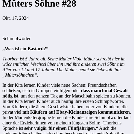
Müters Söhne #28
Okt. 17, 2024
Schimpfwörter
„Was ist ein Bastard?“
Thorben ist 5 Jahre alt. Seine Mutter Viola Müter schreibt hier im
wöchentlichen Wechsel über ihn und ihre anderen zwei Söhne im
Alter von 12 und 17 Jahren. Die Mutter nennt sie liebevoll ihre
„Mütersöhnchen“.
In der Kita lernen Kinder viele neue Sachen: Freundschaften
schließen, sich in Gruppen einfügen oder
dass manchmal Gewalt
nötig ist
, um den ganzen Tag an der Matschbahn spielen zu können.
In der Kita lernen Kinder auch häufig ihre ersten Schimpfwörter.
Von Kindern, die ältere Geschwister haben, oder von Kindern, die
privat viel
mit Käufern auf Ebay-Kleinanzeigen kommunizieren
.
In der Marienkäfergruppe lernen die Kinder ihre Schimpfwörter laut
einer der Erzieherinnen von meinem jüngsten Sohn: „Thorbens
Sprache ist
sehr vulgär für einen Fünfjährigen
.“ Auch die
anderen Eltern hätten sich schon beschwert, dass mein Sohn ihre