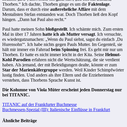
Thorben.“ Ich dachte, Thorben ginge es um die
Faktenlage
.
Darum, dass er durch eine
außereheliche Affäre
mit dem
Mentalisten Stefan entstanden war. Doch Thorben ließ den Kopf
hängen. „Dann hat Paul also recht.“
Paul hatte meinen Sohn
bloßgestellt
. Ich schämte mich. Zum ersten
Mal in über 17 Jahren
hatte ich als Mutter versagt
. Ich versuchte,
es wiedergutzumachen: „Wenn du Paul siehst, sagst du einfach ‚Du
Hurensohn'“. Ich habe nichts gegen Pauls Mutter. Im Gegenteil, sie
hält mir immer ein Fahrrad
beim Spinning
frei. Es geht mir nur um
Thorben. Er hatte es nicht immer leicht in der Kita. Seine
Helmut-
Kohl-Parodien
erfahren nicht die Wertschätzung, die sie verdient
haben. Als jemand, der mit Beleidigungen dealte, könnte er zum
Star der Marienkäfergruppe
werden. Weil Kinder Schimpfwörter
lustig finden. Und anders als ihre Eltern und die Erzieherinnen
verstehen, dass Thorbens Sprache Kunst ist.
Die Kolumne von Viola Müter erscheint jeden Donnerstag nur
bei TITANIC.
Beitragsnavigation
TITANIC auf der Frankfurter Buchmesse
Buchmessen-Spezial (III): Italienische Einflüsse in Frankfurt
Ähnliche Beiträge