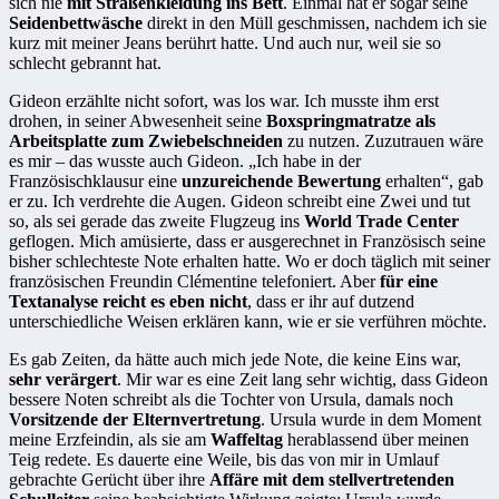
sich nie
mit Straßenkleidung ins Bett
. Einmal hat er sogar seine
Seidenbettwäsche
direkt in den Müll geschmissen, nachdem ich sie
kurz mit meiner Jeans berührt hatte. Und auch nur, weil sie so
schlecht gebrannt hat.
Gideon erzählte nicht sofort, was los war. Ich musste ihm erst
drohen, in seiner Abwesenheit seine
Boxspringmatratze als
Arbeitsplatte zum Zwiebelschneiden
zu nutzen. Zuzutrauen wäre
es mir – das wusste auch Gideon. „Ich habe in der
Französischklausur eine
unzureichende Bewertung
erhalten“, gab
er zu. Ich verdrehte die Augen. Gideon schreibt eine Zwei und tut
so, als sei gerade das zweite Flugzeug ins
World Trade Center
geflogen. Mich amüsierte, dass er ausgerechnet in Französisch seine
bisher schlechteste Note erhalten hatte. Wo er doch täglich mit seiner
französischen Freundin Clémentine telefoniert. Aber
für eine
Textanalyse reicht es eben nicht
, dass er ihr auf dutzend
unterschiedliche Weisen erklären kann, wie er sie verführen möchte.
Es gab Zeiten, da hätte auch mich jede Note, die keine Eins war,
sehr verärgert
. Mir war es eine Zeit lang sehr wichtig, dass Gideon
bessere Noten schreibt als die Tochter von Ursula, damals noch
Vorsitzende der Elternvertretung
. Ursula wurde in dem Moment
meine Erzfeindin, als sie am
Waffeltag
herablassend über meinen
Teig redete. Es dauerte eine Weile, bis das von mir in Umlauf
gebrachte Gerücht über ihre
Affäre mit dem stellvertretenden