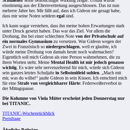
Schulleiter
seine beabsichtigte Wirkung zeigte: Ursula wurde
einstimmig aus der Elternvertretung ausgeschlossen. Das ist nun
mehrere Jahre her. Mir fällt auf, dass ich Gideon nie gesagt habe,
dass mir seine Noten seitdem
egal
sind.
Ich kann sogar verstehen, dass ihn meine hohen Erwartungen stark
unter Druck gesetzt haben. Das war das Ziel. Vor allem die
Drohung, ihn bei einer schlechten Note
von der Privatschule auf
ein normales Gymnasium
zu versetzen. War Gideon wegen der
Zwei in Französisch so
niedergeschlagen
, weil er glaubte, ich
würde meine Drohung von damals heute noch wahrmachen?
Eigentlich soll mich Gideon als eine Person wahrnehmen, die zu
ihren Worten steht. Meine
Mental Health ist mir jedoch genauso
wichtig
. Es wäre sehr nervenzehrend für mich, würde sich Gideon
sein ganzes letztes Schuljahr
in Selbstmitleid suhlen
. „Mach mit
mir, was du willst!“ jaulte Gideon in sein Kissen. Ich entschied mich
für eine
Strafe von vergleichbarer Härte
: Federweißerverbot in
der Mittagspause.
Die Kolumne von Viola Müter erscheint jeden Donnerstag nur
bei TITANIC.
Beitragsnavigation
TITANIC-Wochenrückblick
Preisfrage
Ähnliche Beiträge