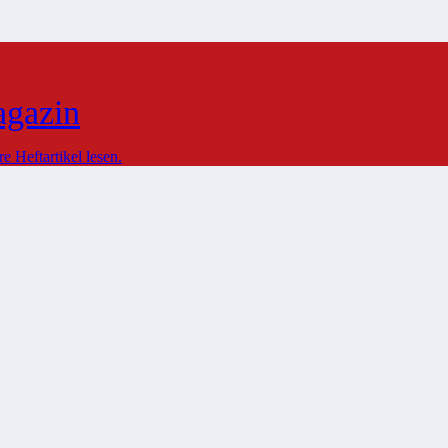
agazin
 Heftartikel lesen.