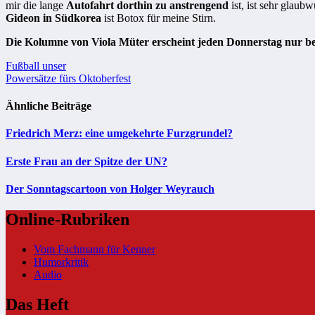
mir die lange
Autofahrt dorthin zu anstrengend
ist, ist sehr glau
Gideon in Südkorea
ist Botox für meine Stirn.
Die Kolumne von Viola Müter erscheint jeden Donnerstag nur 
Beitragsnavigation
Fußball unser
Powersätze fürs Oktoberfest
Ähnliche Beiträge
Friedrich Merz: eine umgekehrte Furzgrundel?
Erste Frau an der Spitze der UN?
Der Sonntagscartoon von Holger Weyrauch
Online-Rubriken
Vom Fachmann für Kenner
Humorkritik
Audio
Das Heft