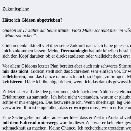
Zukunftspläne
Hätte ich Gideon abgetrieben?
Gideon ist 17 Jahre alt.
Seine Mutter Viola Müter schreibt hier im wö
„Mütersöhnchen“.
Gideon denkt aktuell viel über seine Zukunft nach. Ich habe gelesen,
mich zukommen lassen. Meine
Dermatologin
hat mir kürzlich bestät
sich den Kopf darüber, ob er direkt studieren oder vielleicht doch er
Vor allem Gideons letzter Plan bereitet aber auch mir schweres Stirnru
mir das nicht
. Gideon stellt sich das Schreiben sehr einfach vor. Er 
reflektieren
, und das Ganze dann auch noch zu Papier zu bringen. M
kritisieren
. Hätte ich ihn abgetrieben, wenn ich das damals gewusst 
Zuletzt ist er auf die Idee gekommen, sich nach dem Abitur erst einm
Erfahrungen zu sammeln. Ich habe nicht verstanden, warum er glaubt,
schrie er mir entgegen. Das bezweifelte ich. Wenn überhaupt, lag 
verworfen. Ihm ist eingefallen, dass er
würgen
muss, wenn er Erde un
Eine Sache gefiel mir aber an seiner Idee: dass er Zeit im Ausland v
mit dem Fahrrad unterwegs
war. In dieser Zeit war er kein einzig
schmackhaft zu machen. Keine Chance. Ich recherchiere trotzdem weite