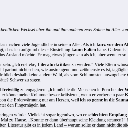
chentlichen Wechsel über ihn und ihre anderen zwei Söhne im Alter von 
 das machen viele Jugendliche in seinem Alter. Als ich
kurz vor dem A
igt, dass ich aufgrund dieser Einstellung
kaum Falten
habe. Gideon ist 
st ins Ausland möchte. Er mag etwas jünger sein als ich, aber wenn er so
nzeln: „Ich erstrebe,
Literaturkritiker
zu werden.“ Viele Eltern wünsch
will partout nicht sehen, wie anstrengend und zeitintensiv es ist, tagt
ir blieb deshalb keine andere Wahl, als vom Schlimmsten auszugehen: 
hätte? Schwer zu sagen.
al
freiwillig
zu engagieren: „Ich möchte die Menschen in Peru bei der
W
 er könne meine Kolumne besser kritisieren, wenn er vorher ein paar
K
Gideon die Erderwärmung nur am Herzen,
weil ich so gerne in die Saun
ter den Fingernägeln hat.
erbringen würde. Vielleicht sogar irgendwo, wo er
schlechten Empfang
es Mal zu Hause. „Konnte er dann überhaupt seine Kleidung steamen?“ f
r. Literatur gibt es in jedem Land – warum sollte er dann nicht die sü