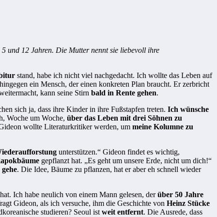
5 und 12 Jahren. Die Mutter nennt sie liebevoll ihre
bitur
stand, habe ich nicht viel nachgedacht. Ich wollte das Leben auf
hingegen ein Mensch, der einen konkreten Plan braucht. Er zerbricht
 weitermacht, kann seine Stirn
bald in Rente gehen
.
en sich ja, dass ihre Kinder in ihre Fußstapfen treten.
Ich wünsche
äglich, Woche um Woche,
über das Leben mit drei Söhnen zu
Gideon wollte Literaturkritiker werden, um
meine Kolumne zu
iederaufforstung
unterstützen.“ Gideon findet es wichtig,
apokbäume
gepflanzt hat. „Es geht um unsere Erde, nicht um dich!“
a gehe
. Die Idee, Bäume zu pflanzen, hat er aber eh schnell wieder
hat. Ich habe neulich von einem Mann gelesen, der
über 50 Jahre
ragt Gideon, als ich versuche, ihm die Geschichte von
Heinz Stücke
dkoreanische studieren? Seoul ist
weit entfernt
. Die Ausrede, dass