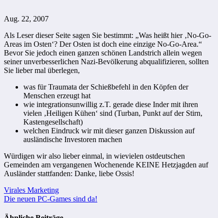
Aug. 22, 2007
Als Leser dieser Seite sagen Sie bestimmt: „Was heißt hier ‚No-Go-
Areas im Osten‘? Der Osten ist doch eine einzige No-Go-Area.“
Bevor Sie jedoch einen ganzen schönen Landstrich allein wegen
seiner unverbesserlichen Nazi-Bevölkerung abqualifizieren, sollten
Sie lieber mal überlegen,
was für Traumata der Schießbefehl in den Köpfen der
Menschen erzeugt hat
wie integrationsunwillig z.T. gerade diese Inder mit ihren
vielen ‚Heiligen Kühen‘ sind (Turban, Punkt auf der Stirn,
Kastengesellschaft)
welchen Eindruck wir mit dieser ganzen Diskussion auf
ausländische Investoren machen
Würdigen wir also lieber einmal, in wievielen ostdeutschen
Gemeinden am vergangenen Wochenende KEINE Hetzjagden auf
Ausländer stattfanden: Danke, liebe Ossis!
Beitragsnavigation
Virales Marketing
Die neuen PC-Games sind da!
Ähnliche Beiträge