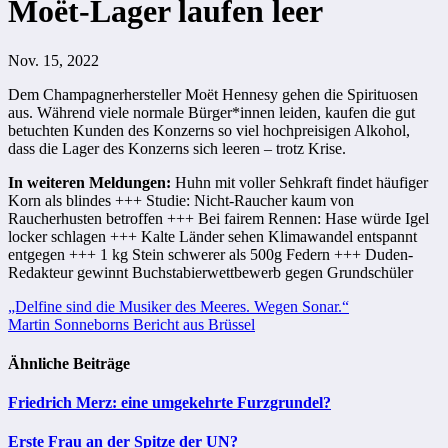
Moët-Lager laufen leer
Nov. 15, 2022
Dem Champagnerhersteller Moët Hennesy gehen die Spirituosen
aus. Während viele normale Bürger*innen leiden, kaufen die gut
betuchten Kunden des Konzerns so viel hochpreisigen Alkohol,
dass die Lager des Konzerns sich leeren – trotz Krise.
In weiteren Meldungen:
Huhn mit voller Sehkraft findet häufiger
Korn als blindes +++ Studie: Nicht-Raucher kaum von
Raucherhusten betroffen +++ Bei fairem Rennen: Hase würde Igel
locker schlagen +++ Kalte Länder sehen Klimawandel entspannt
entgegen +++ 1 kg Stein schwerer als 500g Federn +++ Duden-
Redakteur gewinnt Buchstabierwettbewerb gegen Grundschüler
Beitragsnavigation
„Delfine sind die Musiker des Meeres. Wegen Sonar.“
Martin Sonneborns Bericht aus Brüssel
Ähnliche Beiträge
Friedrich Merz: eine umgekehrte Furzgrundel?
Erste Frau an der Spitze der UN?