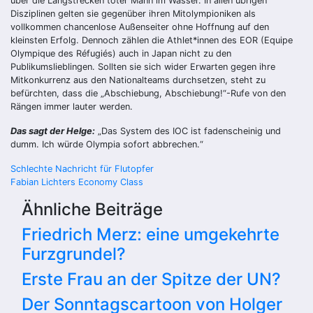
über die Langstrecken toter Mann im Wasser. In allen übrigen
Disziplinen gelten sie gegenüber ihren Mitolympioniken als
vollkommen chancenlose Außenseiter ohne Hoffnung auf den
kleinsten Erfolg. Dennoch zählen die Athlet*innen des EOR (Equipe
Olympique des Réfugiés) auch in Japan nicht zu den
Publikumslieblingen. Sollten sie sich wider Erwarten gegen ihre
Mitkonkurrenz aus den Nationalteams durchsetzen, steht zu
befürchten, dass die „Abschiebung, Abschiebung!“-Rufe von den
Rängen immer lauter werden.
Das sagt der Helge:
„Das System des IOC ist fadenscheinig und
dumm. Ich würde Olympia sofort abbrechen.“
Beitragsnavigation
Schlechte Nachricht für Flutopfer
Fabian Lichters Economy Class
Ähnliche Beiträge
Friedrich Merz: eine umgekehrte
Furzgrundel?
Erste Frau an der Spitze der UN?
Der Sonntagscartoon von Holger