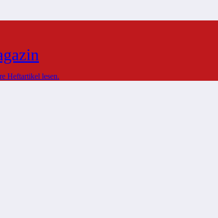
agazin
 Heftartikel lesen.