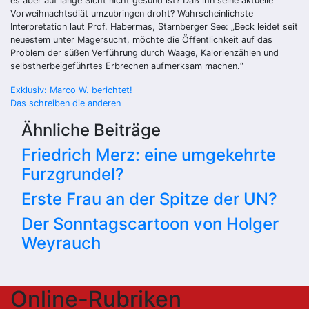
es aber auf lange Sicht nicht gesund ist? Daß ihn seine aktuelle
Vorweihnachtsdiät umzubringen droht? Wahrscheinlichste
Interpretation laut Prof. Habermas, Starnberger See: „Beck leidet seit
neuestem unter Magersucht, möchte die Öffentlichkeit auf das
Problem der süßen Verführung durch Waage, Kalorienzählen und
selbstherbeigeführtes Erbrechen aufmerksam machen.“
Beitragsnavigation
Exklusiv: Marco W. berichtet!
Das schreiben die anderen
Ähnliche Beiträge
Friedrich Merz: eine umgekehrte
Furzgrundel?
Erste Frau an der Spitze der UN?
Der Sonntagscartoon von Holger
Weyrauch
Online-Rubriken