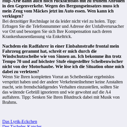
Hup-Arie dann auch noch rücksichtslos mit zu frühem Anrollen
in den Gegenverkehr. Wegen des Bergungseinsatzes muss ich
mein Zeug vom Mäckes jetzt im Auto essen. Wen kann ich
verklagen?
Bei derzeitiger Rechtslage ist da leider nicht viel zu holen. Tipp:
Erfragen Sie die Telefonnummer und Adresse der Unfallverursacher
vor Ort und besorgen Sie sich Ihre Kompensation nach deren
Krankenhausentlassung via Enkeltrick.
Nachdem ein Radfahrer in einer Einbahnstraße frontal mein
Fahrzeug gerammt hat, schreit er mich durch die
Windschutzscheibe wie von Sinnen an. Ich bekomme ihn trotz
Tempo 70 und auf höchster Stufe eingestellter Scheibenwischer
nicht von der Motorhaube. Wie löse ich die Situation ohne mich
dabei zu verletzen?
Wenn Sie Ihren kompletten Vorrat an Scheibenklar ergebnislos
verspritzt haben und der andere Verkehrsteilnehmer keine Anstalten
macht, sein fremdschädigendes Verhalten einzustellen, sollten Sie
das wütende Gebrüll ignorieren und wie gewohnt auf die A4
auffahren. Tipp: Senken Sie Ihren Blutdruck dabei mit Musik von
Brahms.
Beitragsnavigation
Das Lyrik-Eckchen
Der Taçheles-Kançler