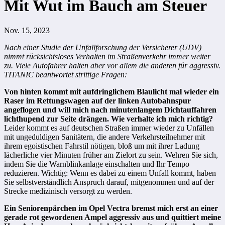
Mit Wut im Bauch am Steuer
Nov. 15, 2023
Nach einer Studie der Unfallforschung der Versicherer (UDV)
nimmt rücksichtsloses Verhalten im Straßenverkehr immer weiter
zu. Viele Autofahrer halten aber vor allem die anderen für aggressiv.
TITANIC beantwortet strittige Fragen:
Von hinten kommt mit aufdringlichem Blaulicht mal wieder ein
Raser im Rettungswagen auf der linken Autobahnspur
angeflogen und will mich nach minutenlangem Dichtauffahren
lichthupend zur Seite drängen. Wie verhalte ich mich richtig?
Leider kommt es auf deutschen Straßen immer wieder zu Unfällen
mit ungeduldigen Sanitätern, die andere Verkehrsteilnehmer mit
ihrem egoistischen Fahrstil nötigen, bloß um mit ihrer Ladung
lächerliche vier Minuten früher am Zielort zu sein. Wehren Sie sich,
indem Sie die Warnblinkanlage einschalten und Ihr Tempo
reduzieren. Wichtig: Wenn es dabei zu einem Unfall kommt, haben
Sie selbstverständlich Anspruch darauf, mitgenommen und auf der
Strecke medizinisch versorgt zu werden.
Ein Seniorenpärchen im Opel Vectra bremst mich erst an einer
gerade rot gewordenen Ampel aggressiv aus und quittiert meine