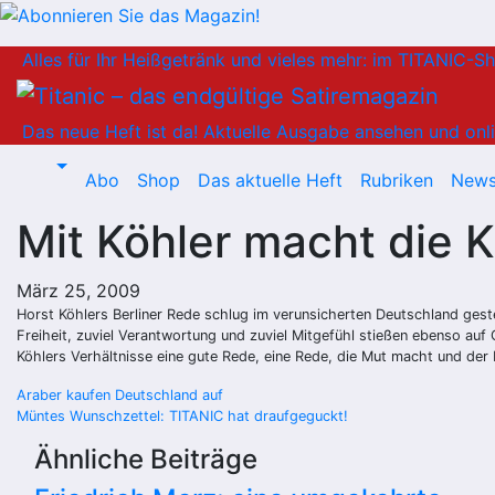
Zum
Alles für Ihr Heißgetränk und vieles mehr: im TITANIC-S
Inhalt
springen
Das neue Heft ist da!
Aktuelle Ausgabe ansehen und onli
Abo
Shop
Das aktuelle Heft
Rubriken
News
Mit Köhler macht die K
März 25, 2009
Horst Köhlers Berliner Rede schlug im verunsicherten Deutschland gest
Freiheit, zuviel Verantwortung und zuviel Mitgefühl stießen ebenso au
Köhlers Verhältnisse eine gute Rede, eine Rede, die Mut macht und der
Beitragsnavigation
Araber kaufen Deutschland auf
Müntes Wunschzettel: TITANIC hat draufgeguckt!
Ähnliche Beiträge