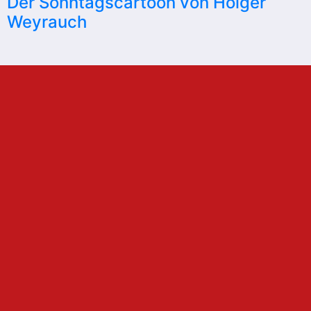
Der Sonntagscartoon von Holger
Weyrauch