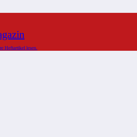
agazin
 Heftartikel lesen.