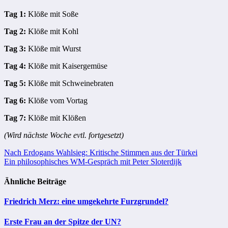
Tag 1:
Klöße mit Soße
Tag 2:
Klöße mit Kohl
Tag 3:
Klöße mit Wurst
Tag 4:
Klöße mit Kaisergemüse
Tag 5:
Klöße mit Schweinebraten
Tag 6:
Klöße vom Vortag
Tag 7:
Klöße mit Klößen
(Wird nächste Woche evtl. fortgesetzt)
Beitragsnavigation
Nach Erdogans Wahlsieg: Kritische Stimmen aus der Türkei
Ein philosophisches WM-Gespräch mit Peter Sloterdijk
Ähnliche Beiträge
Friedrich Merz: eine umgekehrte Furzgrundel?
Erste Frau an der Spitze der UN?