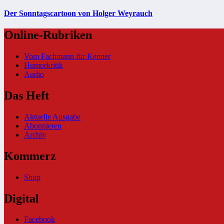
Der Sonntagscartoon von Holger Weyrauch
Online-Rubriken
Vom Fachmann für Kenner
Humorkritik
Audio
Das Heft
Aktuelle Ausgabe
Abonnieren
Archiv
Kommerz
Shop
Digital
Facebook