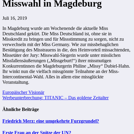
Misswahl in Magdeburg
Juli 16, 2019
In Magdeburg wurde am Wochenende die aktuelle Miss
Deutschland gekürt. Die Miss Deutschland ist, ohne sie in
Misskredit zu bringen und für Missstimmung zu sorgen, nicht zu
verwechseln mit der Miss Germany. Wie zur missbehaglichen
Bestätigung des Misstrauens in die, den Heimvorteil missachtenden,
Missetäter der Jury: Misswahl-Siegerin wurde unter misslichen
Missfallensäußerungen („Missgeburt!“) ihrer missmutigen
Konkurrentinnen die Magdeburgerin Philine „Missy“ Dubiel-Hahn.
Ihr winkt nun die vielfach missgönnte Teilnahme an der Miss-
Intercontinental-Wahl. Alles in allem eine missglückte
Veranstaltung.
Beitragsnavigation
Europäischer Visionär
Werbeunterbrechung: TITANIC – Das goldene Zeitalter
Ähnliche Beiträge
Friedrich Merz: eine umgekehrte Furzgrundel?
Erste Frau an der Spitze der UN?